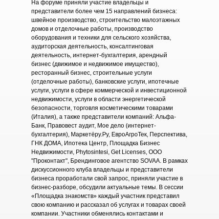
На форуме приняли участие владельцы и
представители более чем 15 направлений бизнеса:
швейное производство, строительство малоэтажных
домов и отделочные работы, производство
оборудования и техники для сельского хозяйства,
аудиторская деятельность, консалтинговая
деятельность, интернет-бухгалтерия, арендный
бизнес (движимое и недвижимое имущество),
ресторанный бизнес, строительные услуги
(отделочные работы), банковские услуги, ипотечные
услуги, услуги в сфере коммерческой и инвестиционной
недвижимости, услуги в области энергетической
безопасности, торговля косметическими товарами
(Италия), а также представители компаний: Альфа-
Банк, Правовест аудит, Мое дело (интернет-
бухгалтерия), Маркетёру.Ру, ЕвроАгроТек, Перспектива,
ГНК ДОМА, Ипотека Центр, Площадка Бизнес
Недвижимости, Phytosintesi, Get Licenses, ООО
"Проконтакт", Брендинговое агентство SOVAA. В рамках
дискуссионного клуба владельцы и представители
бизнеса проработали свой запрос, приняли участие в
бизнес-разборе, обсудили актуальные темы. В сессии
«Площадка знакомств» каждый участник представил
свою компанию и рассказал об услугах и товарах своей
компании. Участники обменялись контактами и