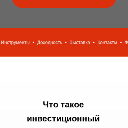
ты
Доходность
Выставка
Контакты
Финансы
Что такое
инвестиционный