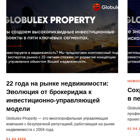
НОВО
22 года на рынке недвижимости:
Сох
Эволюция от брокериджа к
в п
инвестиционно-управляющей
модели
Globul
профес
Globulex Property — это многопрофильная управляющая
проект
компания с безупречной репутацией, работающая на рынке
01.04.
недвижимости с 2004 года.
01.04.2026